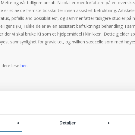
t Mette og vår tidligere ansatt Nicolai er medforfattere på en oversikt
 er et av de fremste tidsskrifter innen assistert befruktning. Artikkelen 
: status, pitfalls and possibilities”, og sammenfatter tidligere studier på 
elligens (KI) i ulike deler av en assistert befruktnings behandling. I 
r der vi skal bruke KI som et hjelpemiddel i klinikken. Dette gjelder sp
est sannsynlighet for graviditet, og hvilken sædcelle som med høyes
n dere lese
her.
Detaljer
in og spermier