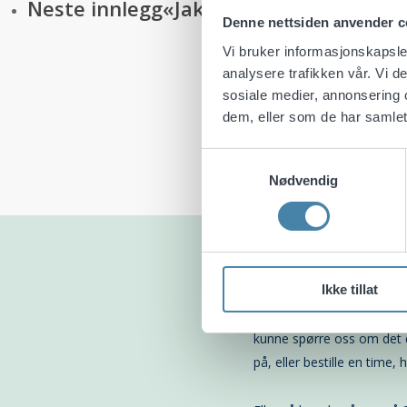
Neste innlegg
«Jakten på ny gullstanda
Denne nettsiden anvender c
Vi bruker informasjonskapsler
analysere trafikken vår. Vi 
sosiale medier, annonsering 
dem, eller som de har samlet
Forfatter
Fertilitet
Samtykkevalg
Nødvendig
Flere innlegg av Fertilitets
Lurer du 
Ikke tillat
Fyll inn skjemaet så tar v
kunne spørre oss om det d
på, eller bestille en time, 