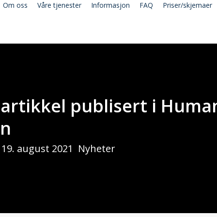
Om oss
Våre tjenester
Informasjon
FAQ
Priser/skjemaer
artikkel publisert i Huma
on
19. august 2021
Nyheter