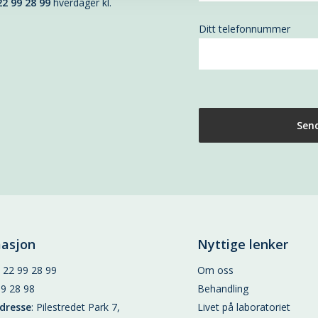
22 99 28 99
hverdager kl.
Ditt telefonnummer
masjon
Nyttige lenker
:
22 99 28 99
Om oss
99 28 98
Behandling
dresse
: Pilestredet Park 7,
Livet på laboratoriet