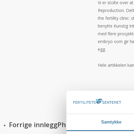
Vi er stolte over a
Reproduction. Dette
the fertility clinic
benytte Kunstig Int
med flere prosjekte
embryo som gir høy
egg.
Hele artikkelen ka
Samtykke
Forrige innlegg
PhD-studie på L-karnit