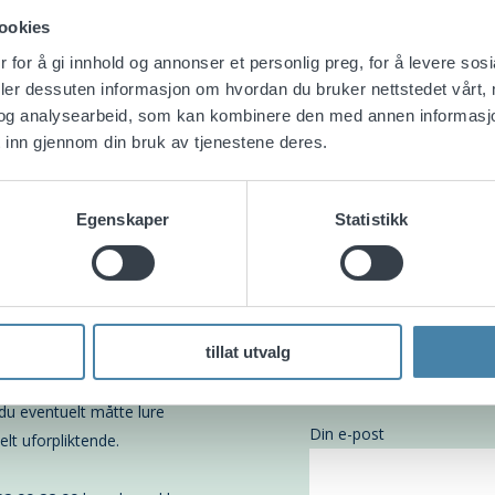
rd for sædkvalitet»
ookies
 for å gi innhold og annonser et personlig preg, for å levere sos
deler dessuten informasjon om hvordan du bruker nettstedet vårt,
og analysearbeid, som kan kombinere den med annen informasjon d
 inn gjennom din bruk av tjenestene deres.
ssenteret
Egenskaper
Statistikk
senteret
på noe?
Ditt navn
tillat utvalg
i kontakt med deg. Du vil
u eventuelt måtte lure
Din e-post
helt uforpliktende.