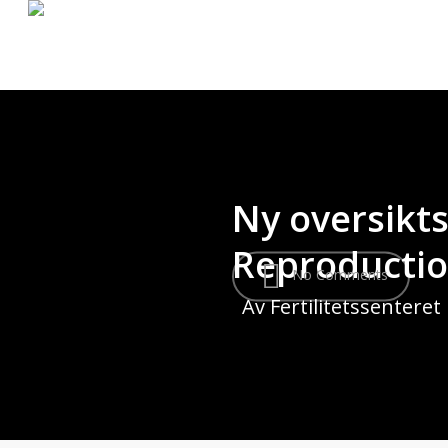
Skip
to
main
content
Ny oversikts
Reproducti
No Comments
Av
Fertilitetssenteret