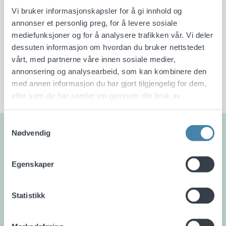
Min side
Vi bruker informasjonskapsler for å gi innhold og
annonser et personlig preg, for å levere sosiale
mediefunksjoner og for å analysere trafikken vår. Vi deler
Logg inn
dessuten informasjon om hvordan du bruker nettstedet
vårt, med partnerne våre innen sosiale medier,
annonsering og analysearbeid, som kan kombinere den
med annen informasjon du har gjort tilgjengelig for dem,
eller som de har samlet inn gjennom din bruk av
tjenestene deres.
Samtykkevalg
Lurer du på noe?
Nødvendig
Fyll inn skjemaet så tar vi kontakt med deg. Du vil
Egenskaper
kunne spørre oss om det du eventuelt måtte lure
på, eller bestille en time, helt uforpliktende.
Statistikk
Eller så kan du nå oss på
22 99 28 99
hverdager kl.
09-11 og 13-15.