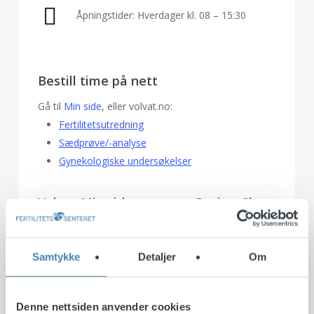
Åpningstider: Hverdager kl. 08 – 15:30
Bestill time på nett
Gå til
Min side
, eller volvat.no:
Fertilitetsutredning
Sædprøve/-analyse
Gynekologiske undersøkelser
Volvat Min side erstatter PasientSky
Send melding eller bestill, se og avbestill time på Min
side. Logg inn med BankID på:
min.volvat.no
Samtykke
Detaljer
Om
Denne nettsiden anvender cookies